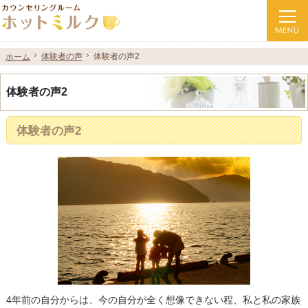
人間関係・子育ての悩みなどお気軽にご相談ください。
大村市のメンタルヘルス・カウンセリングならホットミルク
体験者の声
体験者の声
体験者の声2
体験者の声2
ホーム
ホーム
体験者の声2
体験者の声2
4年前の自分からは、今の自分が全く想像できない程、私と私の家族