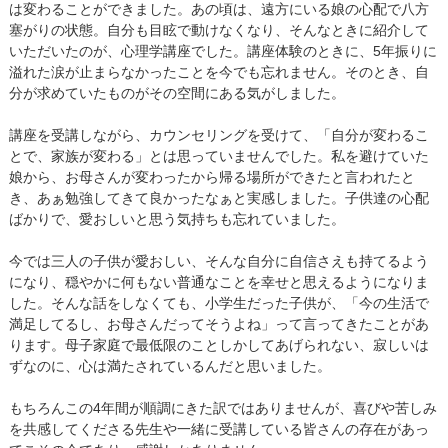
は変わることができました。あの頃は、遠方にいる娘の心配で八方
塞がりの状態。自分も目眩で動けなくなり、そんなときに紹介して
いただいたのが、心理学講座でした。講座体験のときに、5年振りに
溢れた涙が止まらなかったことを今でも忘れません。そのとき、自
分が求めていたものがその空間にある気がしました。
講座を受講しながら、カウンセリングを受けて、「自分が変わるこ
とで、家族が変わる」とは思っていませんでした。私を避けていた
娘から、お母さんが変わったから帰る場所ができたと言われたと
き、あぁ勉強してきて良かったなぁと実感しました。子供達の心配
ばかりで、愛おしいと思う気持ちも忘れていました。
今では三人の子供が愛おしい、そんな自分に自信さえも持てるよう
になり、穏やかに何もない普通なことを幸せと思えるようになりま
した。そんな話をしなくても、小学生だった子供が、「今の生活で
満足してるし、お母さんだってそうよね」って言ってきたことがあ
ります。母子家庭で最低限のことしかしてあげられない、寂しいは
ずなのに、心は満たされているんだと思いました。
もちろんこの4年間が順調にきた訳ではありませんが、喜びや苦しみ
を共感してくださる先生や一緒に受講している皆さんの存在があっ